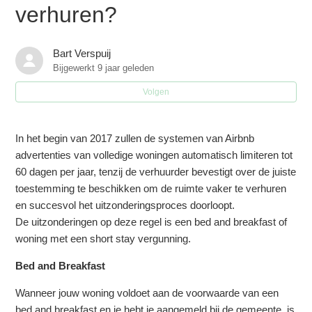
verhuren?
Wat zijn de gevolgen bij het niet nakomen van regels?
Bart Verspuij
Wat is het verschil tussen bed & breakfast en
Bijgewerkt
9 jaar geleden
vakantieverhuur?
Volgen
Is er een mogelijkheid om meer dan 30 nachten te
verhuren?
In het begin van 2017 zullen de systemen van Airbnb
advertenties van volledige woningen automatisch limiteren tot
Hoe zorg ik er voor dat ik niet meer dan 60 nachten
60 dagen per jaar, tenzij de verhuurder bevestigt over de juiste
verhuur?
toestemming te beschikken om de ruimte vaker te verhuren
en succesvol het uitzonderingsproces doorloopt.
Hoe deblokeer ik mijn Airbnb kalender zodat ik meer dan
De uitzonderingen op deze regel is een bed and breakfast of
60 nachten kan verhuren?
woning met een short stay vergunning.
Bed and Breakfast
Moet ik inkomstenbelasting betalen over de
huuropbrengsten (vakantieverhuur)?
Wanneer jouw woning voldoet aan de voorwaarde van een
bed and breakfast en je hebt je aangemeld bij de gemeente, is