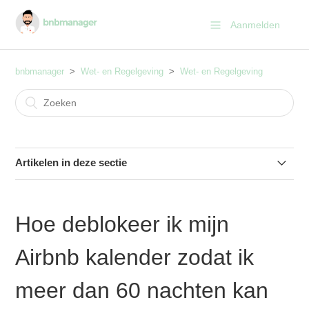
Aanmelden
bnbmanager
Wet- en Regelgeving
Wet- en Regelgeving
Artikelen in deze sectie
Hoe werkt de meldplicht Gemeente Amsterdam?
Hoe deblokeer ik mijn
Wat zijn precies de regelt omtrent vakantieverhuur?
Airbnb kalender zodat ik
Wat zijn de regels omtrent shortstay verhuur?
meer dan 60 nachten kan
Wat zijn de regels omtrent een bed and breakfast?