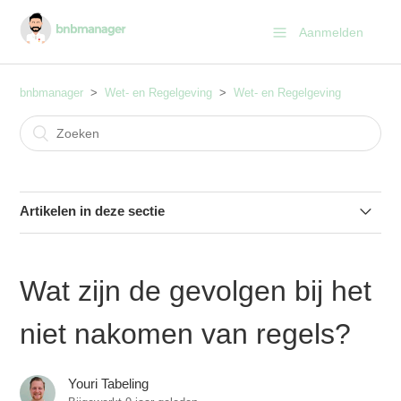
Aanmelden
bnbmanager
Wet- en Regelgeving
Wet- en Regelgeving
Artikelen in deze sectie
Hoe werkt de meldplicht Gemeente Amsterdam?
Wat zijn de gevolgen bij het
Wat zijn precies de regelt omtrent vakantieverhuur?
niet nakomen van regels?
Wat zijn de regels omtrent shortstay verhuur?
Youri Tabeling
Wat zijn de regels omtrent een bed and breakfast?