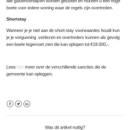
alle gastenverblijven worden gesloten en riskeert u een hoge
Zie meer
boete voor iedere woning waar de regels zijn overtreden.
Shortstay
Wanneer je je niet aan de short-stay voorwaardes houdt kun
je je vergunning verliezen en overtreders kunnen als gevolg
een boete tegemoet zien die kan oplopen tot €18.000,-.
Lees
hier
meer over de verschillende sancties die de
gemeente kan opleggen.
Facebook
Twitter
LinkedIn
Was dit artikel nuttig?