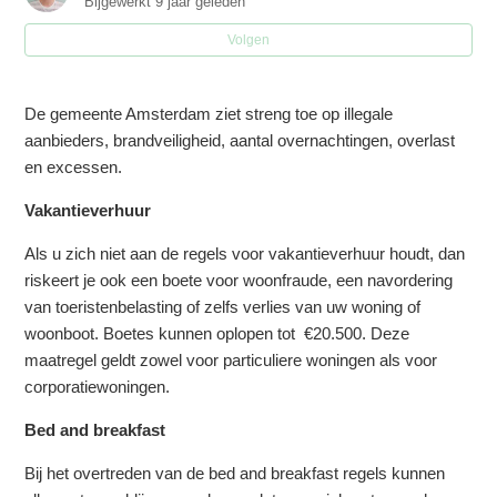
Bijgewerkt
9 jaar geleden
Volgen
Wat zijn de gevolgen bij het niet nakomen van regels?
Wat is het verschil tussen bed & breakfast en
De gemeente Amsterdam ziet streng toe op illegale
vakantieverhuur?
aanbieders, brandveiligheid, aantal overnachtingen, overlast
en excessen.
Is er een mogelijkheid om meer dan 30 nachten te
Vakantieverhuur
verhuren?
Als u zich niet aan de regels voor vakantieverhuur houdt, dan
Hoe zorg ik er voor dat ik niet meer dan 60 nachten
riskeert je ook een boete voor woonfraude, een navordering
verhuur?
van toeristenbelasting of zelfs verlies van uw woning of
woonboot. Boetes kunnen oplopen tot €20.500. Deze
Hoe deblokeer ik mijn Airbnb kalender zodat ik meer dan
maatregel geldt zowel voor particuliere woningen als voor
60 nachten kan verhuren?
corporatiewoningen.
Bed and breakfast
Moet ik inkomstenbelasting betalen over de
huuropbrengsten (vakantieverhuur)?
Bij het overtreden van de bed and breakfast regels kunnen