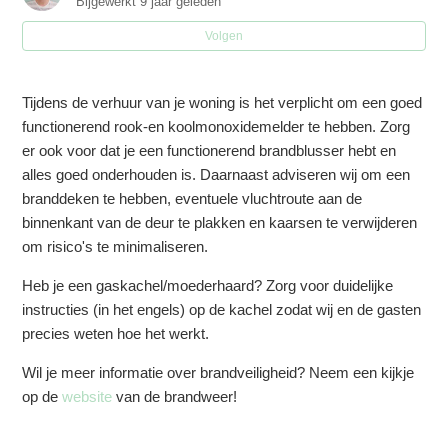
Bijgewerkt
9 jaar geleden
Volgen
Wat zijn de gevolgen bij het niet nakomen van regels?
Wat is het verschil tussen bed & breakfast en
Tijdens de verhuur van je woning is het verplicht om een goed
vakantieverhuur?
functionerend rook-en koolmonoxidemelder te hebben. Zorg
er ook voor dat je een functionerend brandblusser hebt en
Is er een mogelijkheid om meer dan 30 nachten te
alles goed onderhouden is. Daarnaast adviseren wij om een
verhuren?
branddeken te hebben, eventuele vluchtroute aan de
binnenkant van de deur te plakken en kaarsen te verwijderen
Hoe zorg ik er voor dat ik niet meer dan 60 nachten
om risico's te minimaliseren.
verhuur?
Heb je een gaskachel/moederhaard? Zorg voor duidelijke
instructies (in het engels) op de kachel zodat wij en de gasten
Hoe deblokeer ik mijn Airbnb kalender zodat ik meer dan
precies weten hoe het werkt.
60 nachten kan verhuren?
Wil je meer informatie over
brandveiligheid
? Neem een kijkje
Moet ik inkomstenbelasting betalen over de
op de
website
van de brandweer!
huuropbrengsten (vakantieverhuur)?