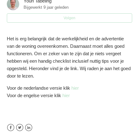
Youri Tabeling
Moet ik mijn buren inlichten?
Bijgewerkt
9 jaar geleden
Volgen
Hoe voorkomen jullie overlast?
Hoeveel sleutels moet ik aanleveren?
Het is erg belangrijk dat de werkelijkheid en de advertentie
van de woning overeenkomen. Daarnaast moet alles goed
Kan ik mijn woning online zetten en vertrekken zodra er
functioneren. Om er zeker van te zijn dat je niets vergeet
een boeking is?
hebben wij een handig checklist inclusief nuttig tips voor je
opgesteld. Hieronder vind je de link. Wij raden je aan het goed
Kan ik gasten ontmoeten?
door te lezen.
Voor de nederlandse versie klik
hier
Hoe zit het met huisdieren?
Voor de engelse versie klik
hier
Facebook
Twitter
LinkedIn