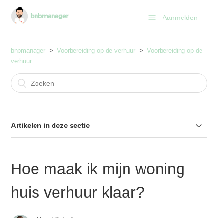
Aanmelden
bnbmanager
Voorbereiding op de verhuur
Voorbereiding op de
verhuur
Artikelen in deze sectie
Hoe maak ik mijn woning huis verhuur klaar?
Hoe maak ik mijn woning
Hoe bescherm ik mijn persoonlijke spullen?
huis verhuur klaar?
Ben ik verzekerd?